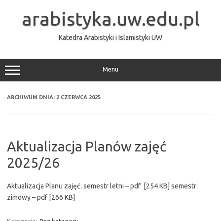
Przejdź
do
arabistyka.uw.edu.pl
treści
Katedra Arabistyki i Islamistyki UW
Menu
ARCHIWUM DNIA:
2 CZERWCA 2025
Aktualizacja Planów zajęć
2025/26
Aktualizacja Planu zajęć: semestr letni – pdf [254 KB] semestr
zimowy – pdf [266 KB]