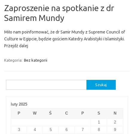
Zaproszenie na spotkanie z dr
Samirem Mundy
Miło nam poinformować, że dr Samir Mundy z Supreme Council of
Culture w Egipcie, będzie gościem Katedry Arabistyki i Islamistyki.
Przejdź dalej
Kategoria:
Bez kategorii
Szukaj:
luty 2025
P
W
Ś
C
P
S
N
1
2
3
4
5
6
7
8
9