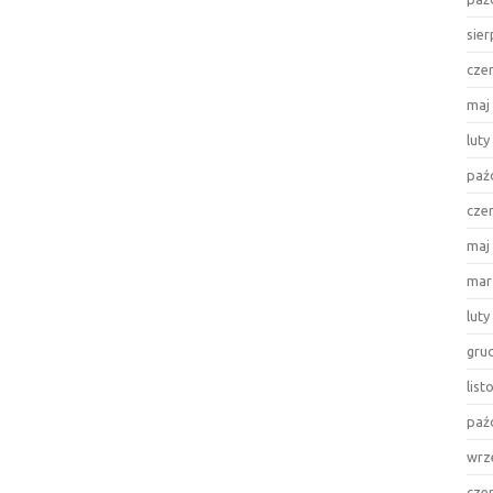
sie
cze
maj
luty
paź
cze
maj
mar
luty
gru
lis
paź
wrz
cze