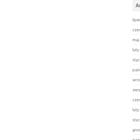
A
lipi
cze
maj
luty
sty
paź
wrz
sie
cze
luty
sty
gru
paź