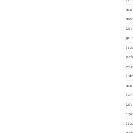
maj
mar
luty
gru
lis
paź
wrz
lipi
maj
kwi
luty
sty
lis
paź