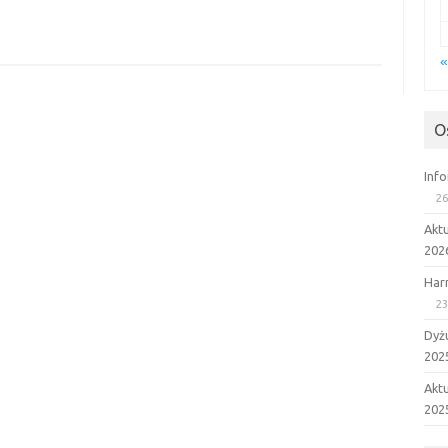
«
O
Inf
26
Akt
202
Har
23
Dyż
202
Aktu
202