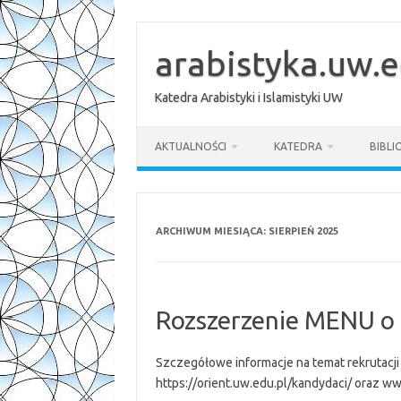
Przejdź
do
treści
arabistyka.uw.e
Katedra Arabistyki i Islamistyki UW
AKTUALNOŚCI
KATEDRA
BIBLI
ARCHIWUM MIESIĄCA:
SIERPIEŃ 2025
Rozszerzenie MENU o 
Szczegółowe informacje na temat rekrutacji na
https://orient.uw.edu.pl/kandydaci/ oraz ww