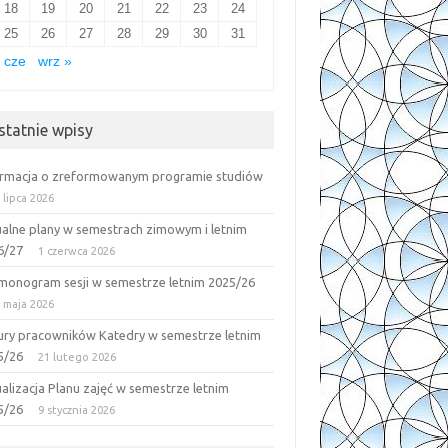
18
19
20
21
22
23
24
25
26
27
28
29
30
31
 cze
wrz »
statnie wpisy
ormacja o zreformowanym programie studiów
 lipca 2026
ualne plany w semestrach zimowym i letnim
6/27
1 czerwca 2026
monogram sesji w semestrze letnim 2025/26
 maja 2026
ury pracowników Katedry w semestrze letnim
5/26
21 lutego 2026
alizacja Planu zajęć w semestrze letnim
5/26
9 stycznia 2026