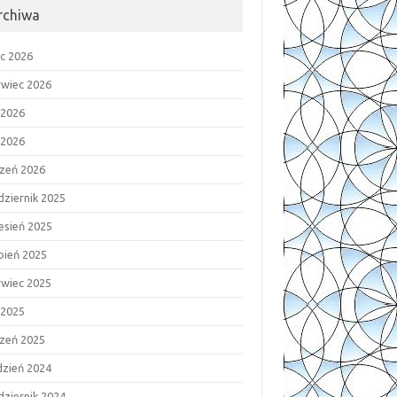
rchiwa
ec 2026
rwiec 2026
 2026
 2026
czeń 2026
dziernik 2025
esień 2025
rpień 2025
rwiec 2025
 2025
czeń 2025
dzień 2024
dziernik 2024