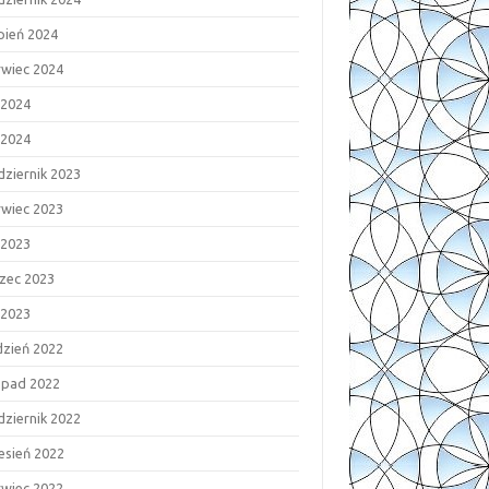
rpień 2024
rwiec 2024
 2024
 2024
dziernik 2023
rwiec 2023
 2023
zec 2023
 2023
dzień 2022
topad 2022
dziernik 2022
esień 2022
rwiec 2022