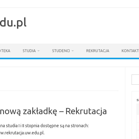
du.pl
OTEKA
STUDIA
STUDENCI
REKRUTACJA
KONTAKT
Szuk
s
nową zakładkę – Rekrutacja
 studia I i II stopnia dostępne są na stronach:
w.rekrutacja.uw.edu.pl.