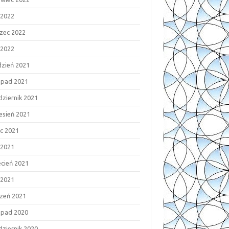
 2022
zec 2022
 2022
dzień 2021
topad 2021
dziernik 2021
esień 2021
ec 2021
 2021
ecień 2021
 2021
czeń 2021
topad 2020
dziernik 2020