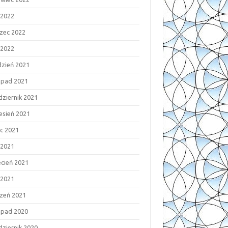
 2022
zec 2022
 2022
dzień 2021
topad 2021
dziernik 2021
esień 2021
ec 2021
 2021
ecień 2021
 2021
czeń 2021
topad 2020
dziernik 2020