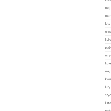
maj
mar
luty
gru
lis
paź
wrz
lipi
maj
kwi
luty
sty
lis
paź