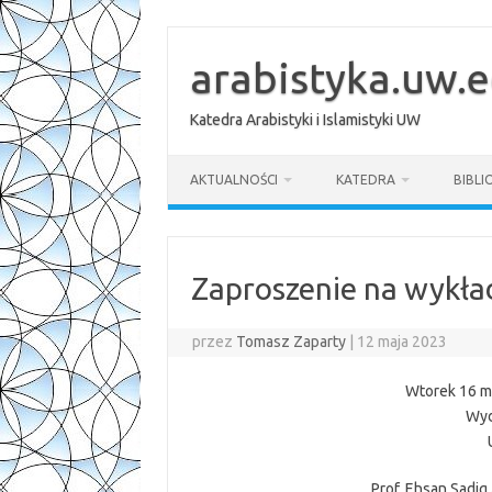
Przejdź
do
treści
arabistyka.uw.e
Katedra Arabistyki i Islamistyki UW
AKTUALNOŚCI
KATEDRA
BIBLI
Zaproszenie na wykła
przez
Tomasz Zaparty
|
12 maja 2023
Wtorek 16 ma
Wyd
Prof. Ehsan Sadiq