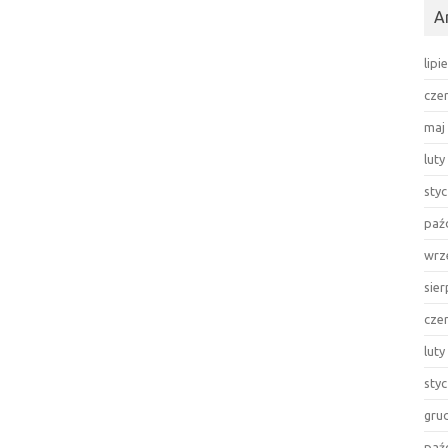
A
lipi
cze
maj
luty
sty
paź
wrz
sie
cze
luty
sty
gru
paź