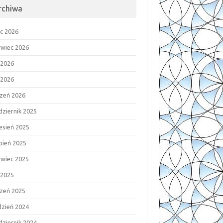
rchiwa
ec 2026
rwiec 2026
 2026
 2026
czeń 2026
dziernik 2025
esień 2025
rpień 2025
rwiec 2025
 2025
czeń 2025
dzień 2024
dziernik 2024