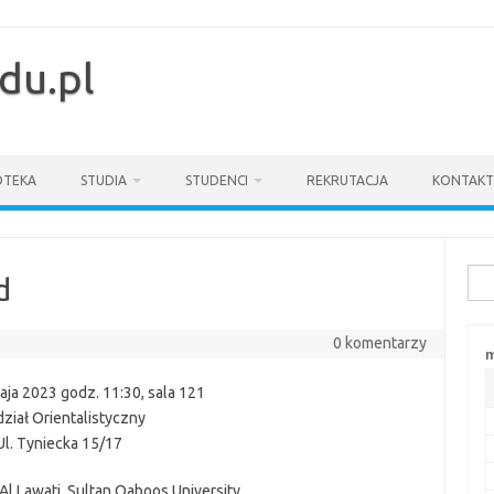
du.pl
OTEKA
STUDIA
STUDENCI
REKRUTACJA
KONTAKT
Szuk
d
0 komentarzy
m
ja 2023 godz. 11:30, sala 121
ział Orientalistyczny
Ul. Tyniecka 15/17
 Al Lawati, Sultan Qaboos University