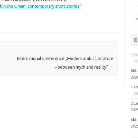
 in the Omani contemporary short stories”
«
O
Inf
International conference „Modern arabic literature
26
– between myth and reality”
→
Akt
202
Har
23
Dyż
202
Aktu
202