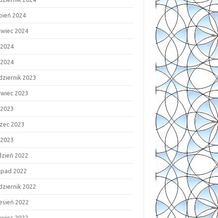
rpień 2024
rwiec 2024
 2024
 2024
dziernik 2023
rwiec 2023
 2023
zec 2023
 2023
dzień 2022
topad 2022
dziernik 2022
esień 2022
rwiec 2022