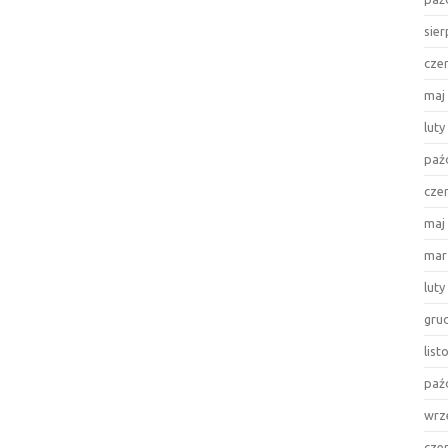
sie
cze
maj
luty
paź
cze
maj
mar
luty
gru
lis
paź
wrz
cze