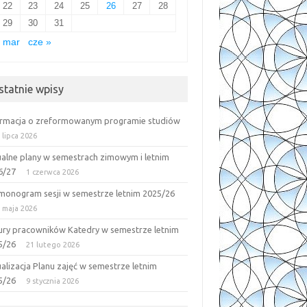
22
23
24
25
26
27
28
29
30
31
 mar
cze »
statnie wpisy
ormacja o zreformowanym programie studiów
 lipca 2026
ualne plany w semestrach zimowym i letnim
6/27
1 czerwca 2026
monogram sesji w semestrze letnim 2025/26
 maja 2026
ury pracowników Katedry w semestrze letnim
5/26
21 lutego 2026
alizacja Planu zajęć w semestrze letnim
5/26
9 stycznia 2026