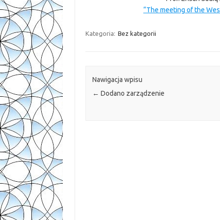
“The meeting of the West
Kategoria:
Bez kategorii
Nawigacja wpisu
←
Dodano zarządzenie