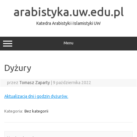
Przejdź
do
arabistyka.uw.edu.pl
treści
Katedra Arabistyki i Islamistyki UW
Menu
Dyżury
przez
Tomasz Zaparty
|
9 października 2022
Aktualizacja dni i godzin dyżurów.
Kategoria:
Bez kategorii